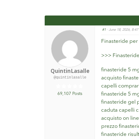
#1
· June 18, 2026, 8:4
Finasteride per
>>>
Finasterid
QuintinLasalle
finasteride 5 m
@quintinlasalle
acquisto finaste
capelli comprare
69,107 Posts
finasteride 5 m
finasteride gel
caduta capelli c
acquisto on line
prezzo finaster
finasteride risu